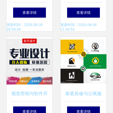
试的区别 从代码构
布震撼业界，腾
查看详情
查看详情
建到质量保证的全
讯、谷歌措手不及
更新时间：2026-08-06
更新时间：2026-08-06
09:58:48
21:49:54
面解析
视觉营销与软件开
家庭装修与公寓服
发 从客户连接到价
务Logo设计 水暖
查看详情
查看详情