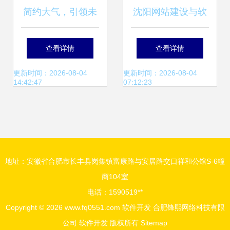
简约大气，引领未
沈阳网站建设与软
来 蓝色科技公司软
件开发 图APP开发
查看详情
查看详情
件开发宣传册模板
公司如何助力企业
更新时间：2026-08-04
更新时间：2026-08-04
14:42:47
07:12:23
数字化转型
地址：安徽省合肥市长丰县岗集镇富康路与安居路交口祥和公馆S-6幢
商104室
电话：1590519**
Copyright © 2026
www.fq0551.com
软件开发
合肥锋熙网络科技有限
公司
软件开发
版权所有
Sitemap